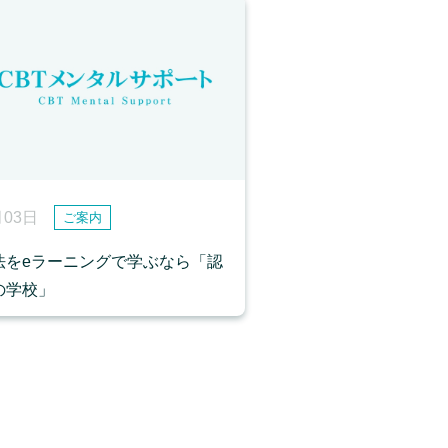
月03日
ご案内
法をeラーニングで学ぶなら「認
の学校」