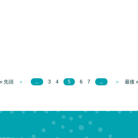
« 先頭
＜
...
3
4
5
6
7
...
＞
最後 