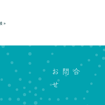
後 »
お問合
せ