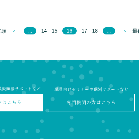
先頭
＜
...
14
15
16
17
18
...
＞
最
模擬面接サポートなど
職員向けセミナーや個別サポートなど
方
はこちら
専門機関の方
はこちら