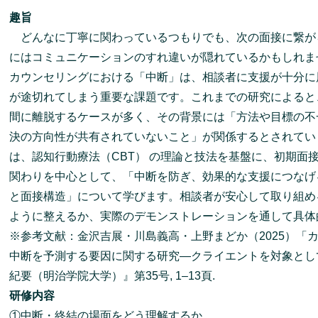
趣旨
どんなに丁寧に関わっているつもりでも、次の面接に繋が
にはコミュニケーションのすれ違いが隠れているかもしれま
カウンセリングにおける「中断」は、相談者に支援が十分に
が途切れてしまう重要な課題です。これまでの研究によると
間に離脱するケースが多く、その背景には「方法や目標の不
決の方向性が共有されていないこと」が関係するとされてい
は、認知行動療法（CBT） の理論と技法を基盤に、初期面
関わりを中心として、「中断を防ぎ、効果的な支援につなげ
と面接構造」について学びます。相談者が安心して取り組め
ように整えるか、実際のデモンストレーションを通して具体
※参考文献：金沢吉展・川島義高・上野まどか（2025）「
中断を予測する要因に関する研究―クライエントを対象とし
紀要（明治学院大学）』第35号, 1–13頁.
研修内容
①中断・終結の場面をどう理解するか